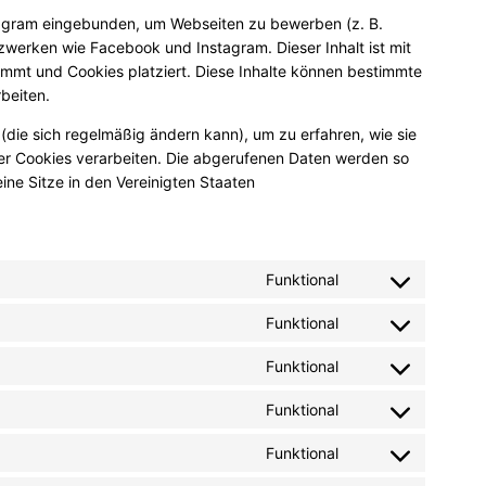
tagram eingebunden, um Webseiten zu bewerben (z. B.
 Netzwerken wie Facebook und Instagram. Dieser Inhalt ist mit
mmt und Cookies platziert. Diese Inhalte können bestimmte
beiten.
 (die sich regelmäßig ändern kann), um zu erfahren, wie sie
eser Cookies verarbeiten. Die abgerufenen Daten werden so
ine Sitze in den Vereinigten Staaten
Funktional
Consent
to
Funktional
Consent
service
to
wordpress
Funktional
Consent
service
to
google-
Funktional
Consent
service
fonts
to
youtube
Funktional
Consent
service