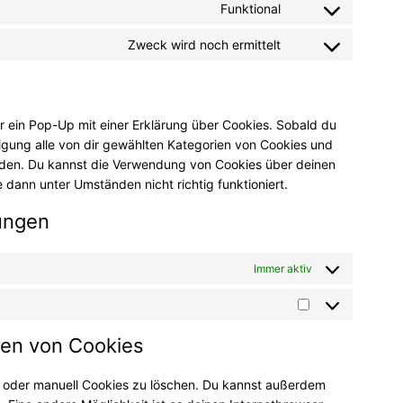
to
paypal
Funktional
Consent
service
to
facebook
Zweck wird noch ermittelt
Consent
service
to
instagram
service
sonstiges
r ein Pop-Up mit einer Erklärung über Cookies. Sobald du
illigung alle von dir gewählten Kategorien von Cookies und
nden. Du kannst die Verwendung von Cookies über deinen
 dann unter Umständen nicht richtig funktioniert.
lungen
Immer aktiv
Marketing
hen von Cookies
 oder manuell Cookies zu löschen. Du kannst außerdem